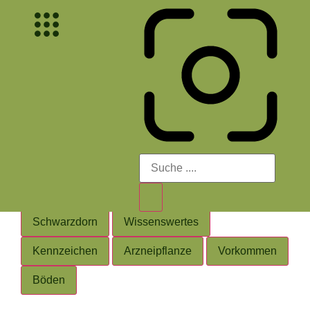
Schwarzdorn
Prunus spinosa
Höhe: bis 7 m
Früchte: Steinfrüchte
Lebenserwartung: 40 Jahre
gehört zu: Gehölze
Familie: Rosengewächse
Welt der Pflanzen
Schwarzdorn
Wissenswertes
Kennzeichen
Arzneipflanze
Vorkommen
Böden