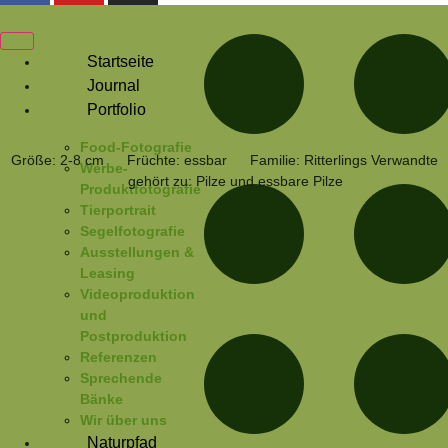
Zum
cebook
Youtube
Instagram
Inhalt
springen
Startseite
Kaffeebrauner
Pseudoclitocybe
Journal
cyathiformis
Gabeltrichterling
Portfolio
Food-Fotografie
Größe: 2-8 cm
Früchte: essbar
Familie: Ritterlings Verwandte
Werbe-
gehört zu: Pilze und essbare Pilze
Produktfotografie
Tierportrait
Segelfotografie
Ausstellungen &
Leasing
Videoproduktion
und
Postproduktion
Referenzen
Sprechende
Bänke
Wir über uns
Naturpfad