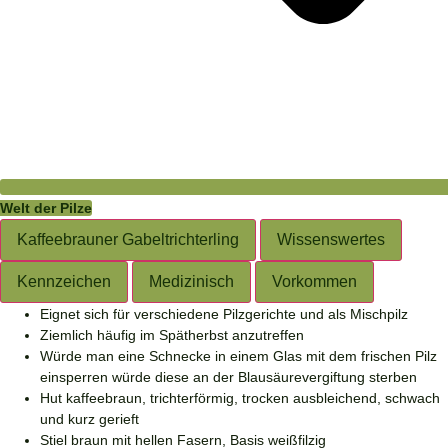
Welt der Pilze
Kaffeebrauner Gabeltrichterling
Wissenswertes
Kaffeebrauner-
Kennzeichen
Medizinisch
Vorkommen
Kaffeebrauner_Gabeltrichterling_6930
Kaffeebrauner_Gabeltrichterling
Gabeltrichterling
Kaffeebrauner
Kaffeebrauner
Kaffeebrauner
Eignet sich für verschiedene Pilzgerichte und als Mischpilz
Gabeltrichterling
Gabeltrichterling
Gabeltrichterling
Ziemlich häufig im Spätherbst anzutreffen
Würde man eine Schnecke in einem Glas mit dem frischen Pilz
einsperren würde diese an der Blausäurevergiftung sterben
Hut kaffeebraun, trichterförmig, trocken ausbleichend, schwach
und kurz gerieft
Stiel braun mit hellen Fasern, Basis weißfilzig