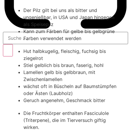
Ziegelrote Schwefelkopf
Ziegelrote Schwefelkopf
Der Pilz gilt bei uns als bitter und
ungenießbar, in USA und Japan hingegen
als Speisepilz
Kann zum Färben für gelbe bis gelbgrüne
Farben verwendet werden
Hut halbkugelig, fleischig, fuchsig bis
ziegelrot
Stiel gelblich bis braun, faserig, hohl
Lamellen gelb bis gelbbraun, mit
Zwischenlamellen
wächst oft in Büscheln auf Baumstümpfen
oder Ästen (Laubholz)
Geruch angenehm, Geschmack bitter
Die Fruchtkörper enthalten Fasciculole
(Triterpene), die im Tierversuch giftig
wirken.