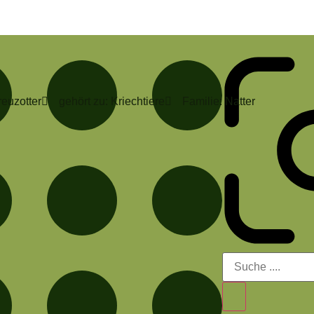
reuzotter
gehört zu: Kriechtiere
Familie: Natter