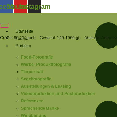
Zum
cebook
Youtube
Instagram
Inhalt
springen
Ringelnatter
Natrix natrix
Startseite
Größe: 80-110 cm
Gewicht: 140-1000 g
ähnliche Arten: K
Journal
Portfolio
Food-Fotografie
Werbe- Produktfotografie
Tierportrait
Segelfotografie
Ausstellungen & Leasing
Videoproduktion und Postproduktion
Referenzen
Sprechende Bänke
Wir über uns