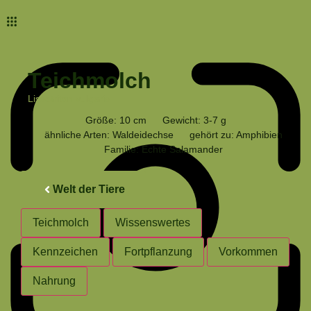
Teichmolch
Lissotriton vulgaris
Größe: 10 cm
Gewicht: 3-7 g
ähnliche Arten: Waldeidechse
gehört zu: Amphibien
Familie: Echte Salamander
Welt der Tiere
Teichmolch
Wissenswertes
Kennzeichen
Fortpflanzung
Vorkommen
Nahrung
Teichmolch
Teichmolch
Teichmolch
Teichmolch
Teichmolch
Teichmolch
Lissotriton vulgaris
Lissotriton vulgaris
Lissotriton vulgaris
Lissotriton vulgaris
Lissotriton vulgaris
Lissotriton vulgaris