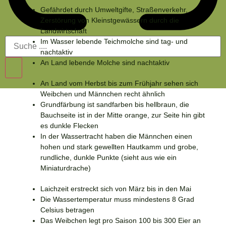
Gefährdet durch Umweltgifte, Straßenverkehr,
Zerstörung von Kleinstgewässern durch die
Landwirtschaft
Im Wasser lebende
Teichmolche
sind tag- und
nachtaktiv
An Land lebende Molche sind nachtaktiv
An Land vom
Herbst bis zum Frühjahr sehen sich
Weibchen und Männchen recht ähnlich
Grundfärbung ist
sandfarben bis hellbraun
, die
Bauchseite ist in der Mitte orange, zur Seite hin gibt
es dunkle Flecken
In der Wassertracht haben die Männchen einen
hohen und stark gewellten Hautkamm und
grobe,
rundliche, dunkle Punkte
(sieht aus wie ein
Miniaturdrache)
Laichzeit erstreckt sich von März bis in den Mai
Die Wassertemperatur muss mindestens 8 Grad
Celsius betragen
Das Weibchen legt pro Saison 100 bis 300 Eier an