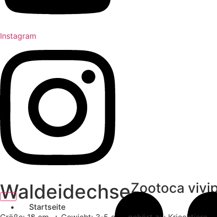
Instagram
Waldeidechse
Zootoca vivi
Startseite
Größe: 18 cm
Gewicht: 3-5 g
gehört zu: Kriechtiere