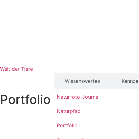
Welt der Tiere
Waldeidechse
Wissenswertes
Kennze
Waldeidechse_0192
Waldeidechse
Zootoca
Zootoca
Portfolio
vivipara
vivipara
Naturfoto-Journal
Naturpfad
Portfolio