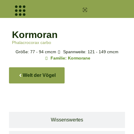
Kormoran
Phalacrocorax carbo
Größe: 77 - 94 cmcm
Spannweite: 121 - 149 cmcm
Familie: Kormorane
Welt der Vögel
Kormoran
Kormoran
Kormoran
Kormoran
Phalacrocorax carbo
Phalacrocorax carbo
Phalacrocorax carbo
Wissenswertes