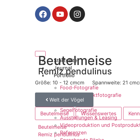
Beutelmeise
Startseite
Journal
Remiz pendulinus
Portfolio
Größe: 10 - 12 cmcm
Spannweite: 21 cm
Food-Fotografie
Werbe- Produktfotografie
Welt der Vögel
Tierportrait
Segelfotografie
Beutelmeise
Wissenswertes
Kenn
Ausstellungen & Leasing
Videoproduktion und Postproduk
Beutelmeise
Referenzen
Remiz pendulinus