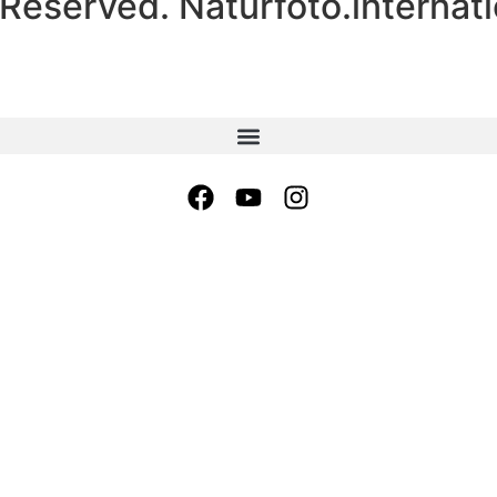
 Reserved. Naturfoto.internati
Startseite
Naturfoto-Journal
Naturpfad
Portfolio
Kontakt
Rechtliche Hinweise