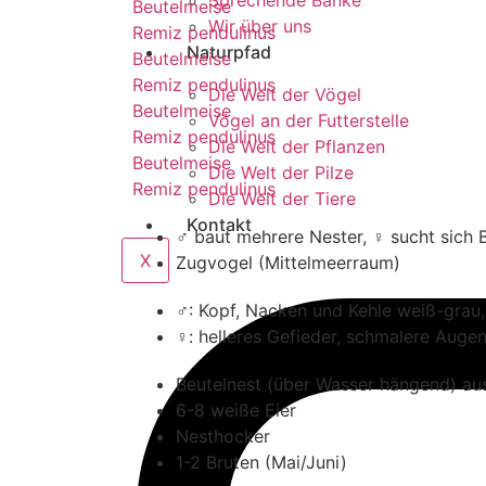
Sprechende Bänke
Beutelmeise
Wir über uns
Remiz pendulinus
Naturpfad
Beutelmeise
Remiz pendulinus
Die Welt der Vögel
Beutelmeise
Vögel an der Futterstelle
Remiz pendulinus
Die Welt der Pflanzen
Beutelmeise
Die Welt der Pilze
Remiz pendulinus
Die Welt der Tiere
Kontakt
♂ baut mehrere Nester, ♀ sucht sich 
X
Zugvogel (Mittelmeerraum)
♂: Kopf, Nacken und Kehle weiß-grau,
♀: helleres Gefieder, schmalere Auge
Beutelnest (über Wasser hängend) au
6-8 weiße Eier
Nesthocker
1-2 Bruten (Mai/Juni)