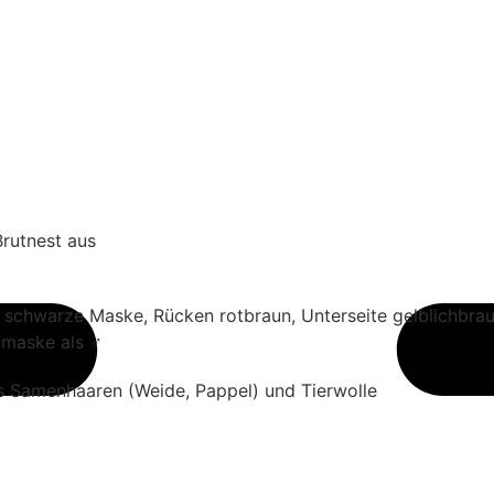
Brutnest aus
 schwarze Maske, Rücken rotbraun, Unterseite gelblichbra
nmaske als ♂
s Samenhaaren (Weide, Pappel) und Tierwolle