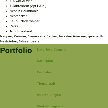
4-6 weiße Eier
1 Jahresbrut (April-Juni)
Nest in Baumhöhle
Nesthocker
Laub-, Nadelwälder
Parks
Altholzbestand
Raupen, Würmer, Samen aus Zapfen, Insekten Ameisen, gelegentlich
Nesträuber, Nüsse, Beeren
Portfolio
Naturfoto-Journal
Naturpfad
Portfolio
Tierportrait
Ausstellungen
Werbefotografie