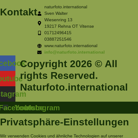
naturfoto.international
Kontakt
Sven Walter
Wiesenring 13
19217 Rehna OT Vitense
01712496415
03887251546
www.naturfoto.international
info@naturfoto.international
Copyright 2026 © All
cebook
rights Reserved.
outube
Naturfoto.international
stagram
Facebook
Youtube
Instagram
Privatsphäre-Einstellungen
Wir verwenden Cookies und ähnliche Technologien auf unserer