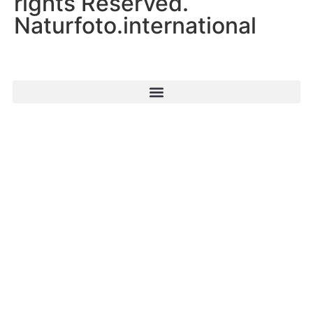
rights Reserved.
Naturfoto.international
Startseite
Naturfoto-Journal
Naturpfad
Portfolio
Kontakt
Rechtliche Hinweise