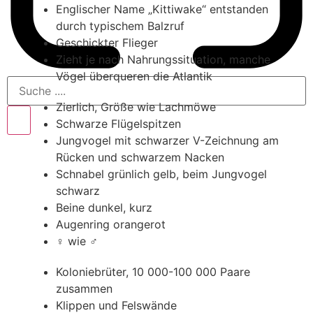
Englischer Name „Kittiwake“ entstanden
durch typischem Balzruf
Geschickter Flieger
Zieht je nach Nahrungssituation, manche
Vögel überqueren die Atlantik
Zierlich, Größe wie Lachmöwe
Schwarze Flügelspitzen
Jungvogel mit schwarzer V-Zeichnung am
Rücken und schwarzem Nacken
Schnabel grünlich gelb, beim Jungvogel
schwarz
Beine dunkel, kurz
Augenring orangerot
♀ wie ♂
Koloniebrüter, 10 000-100 000 Paare
zusammen
Klippen und Felswände