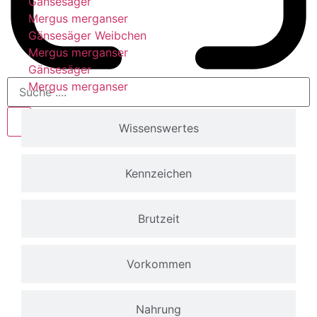
Gänsesäger
Mergus merganser
Gänsesäger Weibchen
Mergus merganser
Gänsesäger
Mergus merganser
Wissenswertes
Kennzeichen
Brutzeit
Vorkommen
Nahrung