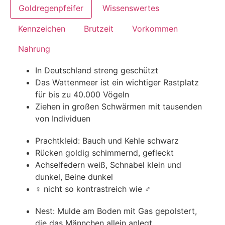
Goldregenpfeifer
Wissenswertes
Kennzeichen
Brutzeit
Vorkommen
Nahrung
Goldregenpfeifer
Goldregenpfeifer
Goldregenpfeifer
Goldregenpfeifer
In Deutschland streng geschützt
Pluvialis apricaria
Pluvialis apricaria
Pluvialis apricaria
Pluvialis apricaria
Das Wattenmeer ist ein wichtiger Rastplatz
für bis zu 40.000 Vögeln
Ziehen in großen Schwärmen mit tausenden
von Individuen
Prachtkleid: Bauch und Kehle schwarz
Rücken goldig schimmernd, gefleckt
Achselfedern weiß, Schnabel klein und
dunkel, Beine dunkel
♀ nicht so kontrastreich wie ♂
Nest: Mulde am Boden mit Gas gepolstert,
die das Männchen allein anlegt