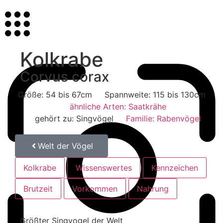
Kolkrabe
Corvus corax
Größe: 54 bis 67cm
Spannweite: 115 bis 130cm
ähnliche Arten: Saatkrähe
gehört zu: Singvögel
Familie: Rabenvögel
Welt der Vögel
Kolkrabe
Wissenswertes
Kennzeichen
Brutzeit
Vorkommen
Nahrung
Kolkrabe
Kolkrabe
Kolkrabe
Unterschied-Kolkrabe-Saatkähe
Kolkrabe
Kolkrabe
Kolkrabe
Unterschied-Kolkrabe-Saatkähe
Größter Singvogel der Welt