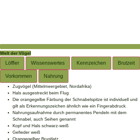
Welt der Vögel
Löffler
Wissenswertes
Kennzeichen
Brutzeit
Vorkommen
Nahrung
Löffler
Löffelreiher
Löffelreiher
Platalea
Platalea
Platalea
Zugvögel (Mittelmeergebiet, Nordafrika)
leucorodia
leucorodia
leucorodia
Hals ausgestreckt beim Flug
Die orangegelbe Färbung der Schnabelspitze ist individuell und
gilt als Erkennungszeichen ähnlich wie ein Fingerabdruck.
Nahrungsaufnahme durch permanentes Pendeln mit dem
Schnabel, auch Seihen genannt
Kopf und Hals schwarz-weiß
Gefieder weiß
Orangegelber Brustlatz