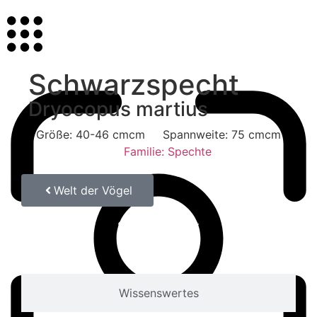
Schwarzspecht
Dryocopus martius
Größe: 40-46 cmcm
Spannweite: 75 cmcm
Familie: Spechte
Welt der Vögel
Schwarzspecht
Schwarzspecht
Schwarzspecht
Dryocopus martius
Dryocopus martius
Wissenswertes