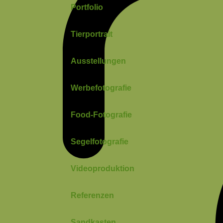
Portfolio
Tierportrait
Ausstellungen
Werbefotografie
Food-Fotografie
Segelfotografie
Videoproduktion
Referenzen
Sandkasten