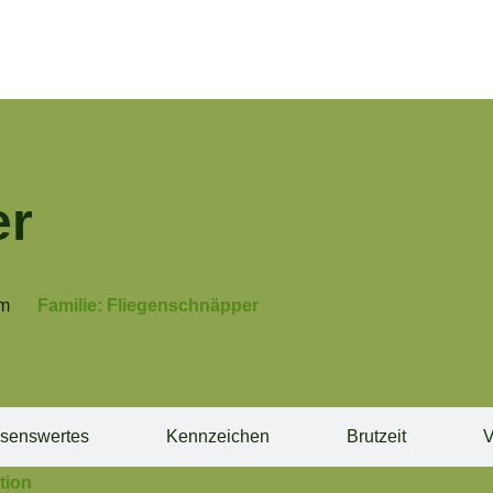
er
cm
Familie: Fliegenschnäpper
senswertes
Kennzeichen
Brutzeit
V
tion