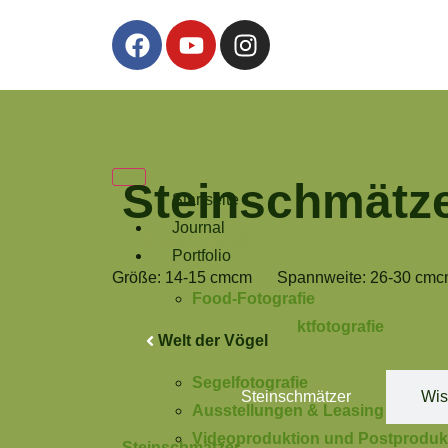
Steinschmätz
Startseite
Journal
Oenanthe oenanthe
Portfolio
Größe: 14-15 cmcm
Spannweite: 26-30 cm
Food-Fotografie
Werbe- Produktfotografie
Welt der Vögel
Tierportrait
Segelfotografie
Steinschmätzer
Wis
Ausstellungen & Leasing
Videoproduktion und Postproduk
Steinschmätzer