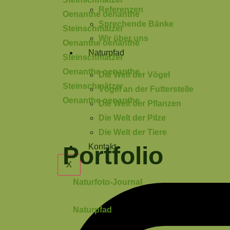
Referenzen
Oenanthe oenanthe
Sprechende Bänke
Steinschmätzer
Wir über uns
Oenanthe oenanthe
Naturpfad
Steinschmätzer
Oenanthe oenanthe
Die Welt der Vögel
Steinschmätzer
Vögel an der Futterstelle
Oenanthe oenanthe
Die Welt der Pflanzen
Die Welt der Pilze
Die Welt der Tiere
Portfolio
Kontakt
X
Naturfoto-Journal
Naturpfad