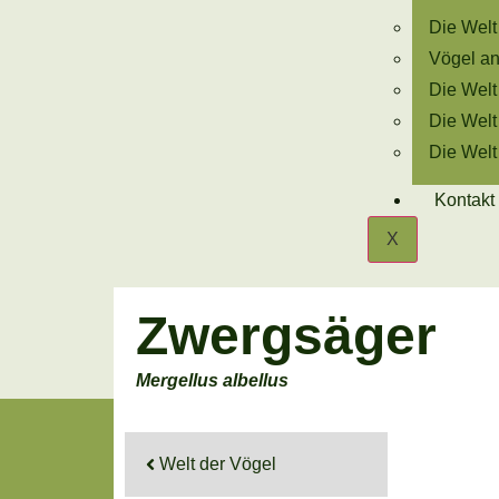
Die Welt
Vögel an 
Die Welt
Die Welt
Die Welt
Kontakt
X
Zwergsäger
Mergellus albellus
Welt der Vögel