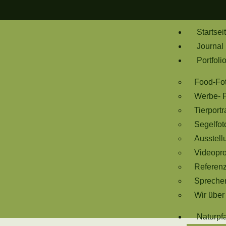
Startsei
Journal
Portfoli
Food-Fot
Werbe- P
Tierportr
Segelfot
Ausstell
Videopro
Referen
Spreche
Wir über
Naturpf