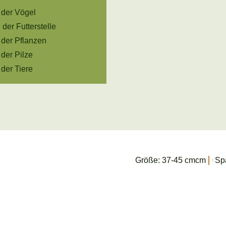
 der Vögel
der Futterstelle
 der Pflanzen
 der Pilze
 der Tiere
Größe: 37-45 cmcm
Sp