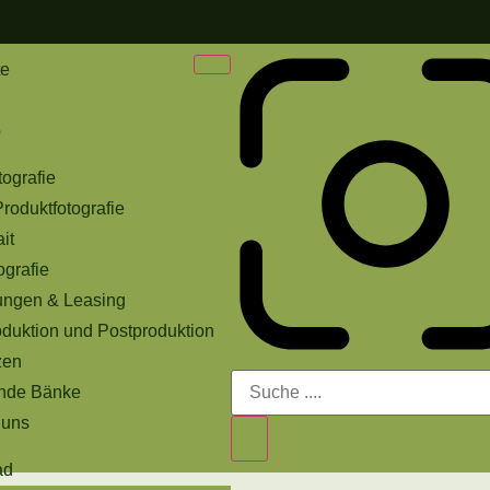
te
o
ografie
roduktfotografie
ait
ografie
ungen & Leasing
duktion und Postproduktion
zen
nde Bänke
 uns
ad