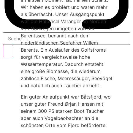
im erstem Moment nach einem Scherz.
Wir haben es probiert und waren mehr
als überrascht. Unser Ausgangspunkt
war die Halbinsel Varanger im Norden
von Norwegen umgeben von der
Barentssee, benannt nach dem
niederländischen Seefahrer Willem
Barents. Ein Ausläufer des Golfstroms
sorgt für vergleichsweise hohe
Wassertemperatur. Dadurch entsteht
eine große Biomasse, die wiederum
zahllose Fische, Meeressäuger, Seevögel
und natürlich auch Taucher anzieht.
Ein guter Anlaufpunkt war Båtsfjord, wo
unser guter Freund Ørjan Hansen mit
seinem 300 PS starken Boot Taucher
aber auch Vogelbeobachter an die
schönsten Orte vom Fjord beförderte.