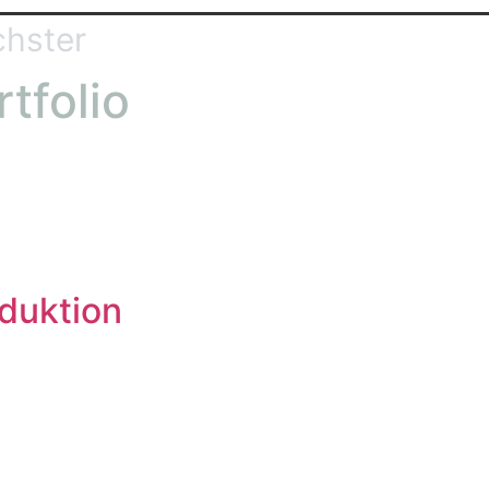
hster
rtfolio
duktion