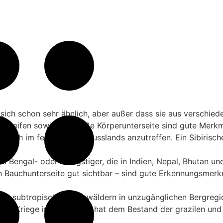
ie sich schon sehr ähnlich, aber außer dass sie aus verschie
en Streifen sowie die weiße Körperunterseite sind gute Mer
r noch im fernen Osten Russlands anzutreffen. Ein Sibirisch
e Bengal- oder Königstiger, die in Indien, Nepal, Bhutan u
 Bauchunterseite gut sichtbar – sind gute Erkennungsmerk
en bis subtropischen Laubwäldern in unzugänglichen Bergr
 der Kriege in der Region hat dem Bestand der grazilen und