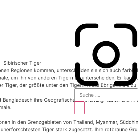
denen Regionen kommen, unterscheiden sie sich auch farblich
kmale, um ihn von anderen Tigern zu unterscheiden. Er kann
er Tiger, der größte unter den Tigern, muss übrigens bis zu
nd Bangladesch ihre Geografische Verbreitung haben und in
male.
egionen in den Grenzgebieten von Thailand, Myanmar, Südc
 unerforschtesten Tiger stark zugesetzt. Ihre rotbraune Gr