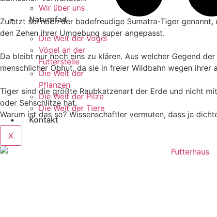
Wir über uns
Naturpfad
Zuletzt sei noch der badefreudige Sumatra-Tiger genannt,
den Zehen ihrer Umgebung super angepasst.
Die Welt der Vögel
Vögel an der
Da bleibt nur noch eins zu klären. Aus welcher Gegend der
Futterstelle
menschlicher Obhut, da sie in freier Wildbahn wegen ihrer 
Die Welt der
Pflanzen
Tiger sind die größte Raubkatzenart der Erde und nicht m
Die Welt der Pilze
oder Sehschlitze hat.
Die Welt der Tiere
Warum ist das so? Wissenschaftler vermuten, dass je dichte
Kontakt
X